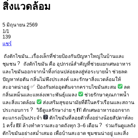
สิ่งแวดล้อม
5 มิถุนายน 2569
1
/1
139
แชร์
ถังดักไขมัน...เรื่องเล็กที่ช่วยป้องกันปัญหาใหญ่ในบ้านและ
ชุมชน
ถังดักไขมัน คือ อุปกรณ์สำคัญที่ช่วยแยกเศษอาหาร
และไขมันออกจากน้ำทิ้งก่อนปล่อยลงสู่ท่อระบายน้ำ ช่วยลด
ปัญหาท่อตัน กลิ่นไม่พึงประสงค์ และรักษาสิ่งแวดล้อมให้
สะอาดน่าอยู่
ป้องกันท่ออุดตันจากคราบไขมันสะสม
ลด
กลิ่นเหม็นและแหล่งเพาะพันธุ์แมลง
ช่วยรักษาคุณภาพน้ำ
และสิ่งแวดล้อม
ส่งเสริมสุขอนามัยที่ดีในครัวเรือนและสถาน
ประกอบการ
วิธีดูแลรักษาง่าย ๆ
ตักเศษอาหารออกจาก
ตะแกรงเป็นประจำ
ตักไขมันที่ลอยตัวทิ้งอย่างน้อยสัปดาห์ละ
1 ครั้ง
ล้างทำความสะอาดถังทุก 3–6 เดือน
ร่วมกันดูแลถัง
ดักไขมันอย่างสม่ำเสมอ เพื่อบ้านสะอาด ชุมชนน่าอยู่ และสิ่ง