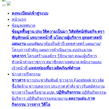
ลงทะเบียน/เข้าสู่ระบบ
หน้าแรก
ข้อมูลเทศบาล
ข้อมูลพื้นฐาน
ประวัติความเป็นมา
วิสัยทัศน์/พันธกิจ
ตรา
สัญลักษณ์
บทบาทหน้าที่
นโยบายผู้บริหาร
ยุทธศาสตร์/
แผนงาน
แผนพัฒนาท้องถิ่นห้าปี
ยุทธศาสตร์
แผนงาน/
โครงการสำคัญ
แผนการดำเนินงาน
งบประมาณ
บุคลากร
โครงสร้างองค์กร
รู้จักนายก
คณะผู้บริหาร
หัวหน้าส่วนราชการ
สมาชิกสภาเทศบาล
พนักงานและ
เจ้าหน้าที่
แหล่งท่องเที่ยว
ผลิตภัณฑ์ตำบล
ข่าวสาร/กิจกรรม
ข่าวสาร
ข่าวประชาสัมพันธ์
ข่าวจาก Facebook
ข่าวจัด
ซื้อจัดจ้าง
ข่าวบุคลากร
ประกาศ
คำสั่ง
ข่าวรับสมัครงาน
ข่าวสารในเครือข่าย อปท.
ปฏิทินกิจกรรม
ปฏิทินกิจกรรม
ผู้บริหาร
ปฎิทินกิจกรรมหน่วยงาน
ผลงานเด่น
ภาพ
กิจกรรม
วารสาร
วิดีโอ