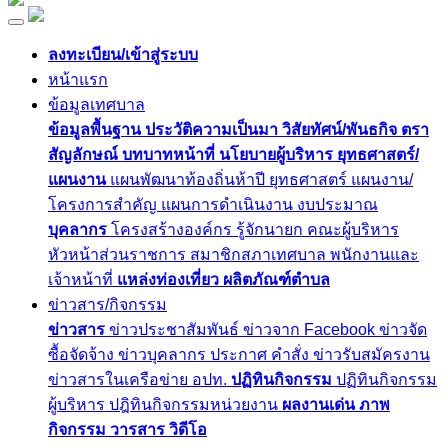
ลงทะเบียน/เข้าสู่ระบบ
หน้าแรก
ข้อมูลเทศบาล
ข้อมูลพื้นฐาน
ประวัติความเป็นมา
วิสัยทัศน์/พันธกิจ
ตรา
สัญลักษณ์
บทบาทหน้าที่
นโยบายผู้บริหาร
ยุทธศาสตร์/
แผนงาน
แผนพัฒนาท้องถิ่นห้าปี
ยุทธศาสตร์
แผนงาน/
โครงการสำคัญ
แผนการดำเนินงาน
งบประมาณ
บุคลากร
โครงสร้างองค์กร
รู้จักนายก
คณะผู้บริหาร
หัวหน้าส่วนราชการ
สมาชิกสภาเทศบาล
พนักงานและ
เจ้าหน้าที่
แหล่งท่องเที่ยว
ผลิตภัณฑ์ตำบล
ข่าวสาร/กิจกรรม
ข่าวสาร
ข่าวประชาสัมพันธ์
ข่าวจาก Facebook
ข่าวจัด
ซื้อจัดจ้าง
ข่าวบุคลากร
ประกาศ
คำสั่ง
ข่าวรับสมัครงาน
ข่าวสารในเครือข่าย อปท.
ปฏิทินกิจกรรม
ปฏิทินกิจกรรม
ผู้บริหาร
ปฎิทินกิจกรรมหน่วยงาน
ผลงานเด่น
ภาพ
กิจกรรม
วารสาร
วิดีโอ