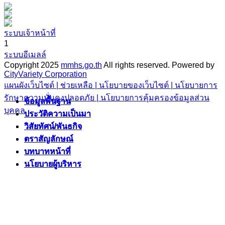
ระบบเจ้าหน้าที่
1
ระบบอีเมลล์
Copyright 2025
mmhs.go.th
All rights reserved.
Powered by
CityVariety Corporation
แผนผังเว็บไซต์ |
ช่วยเหลือ |
นโยบายของเว็บไซต์ |
นโยบายการ
รักษาความมั่นคงปลอดภัย |
นโยบายการคุ้มครองข้อมูลส่วน
ข้อมูลพื้นฐาน
ข้อมูลพื้นฐาน
บุคคล
ประวัติความเป็นมา
ประวัติความเป็นมา
วิสัยทัศน์/พันธกิจ
วิสัยทัศน์/พันธกิจ
ตราสัญลักษณ์
ตราสัญลักษณ์
บทบาทหน้าที่
บทบาทหน้าที่
นโยบายผู้บริหาร
นโยบายผู้บริหาร
ยุทธศาสตร์/แผนงาน
ยุทธศาสตร์/แผนงาน
แผนพัฒนาท้องถิ่นห้าปี
แผนพัฒนาท้องถิ่นห้าปี
ยุทธศาสตร์
ยุทธศาสตร์
แผนงาน/โครงการสำคัญ
แผนงาน/โครงการสำคัญ