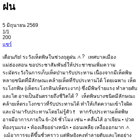
ฝน
5 มิถุนายน 2569
1
/1
200
แชร์
เตือนภัย! ระวังเห็ดพิษในช่วงฤดูฝน
เทศบาลเมือง
แม่ฮ่องสอน ขอประชาสัมพันธ์ให้ประชาชนเพิ่มความ
ระมัดระวังในการเก็บเห็ดป่ามารับประทาน เนื่องจากมีเห็ดพิษ
หลายชนิดที่มีลักษณะคล้ายเห็ดที่รับประทานได้ โดยเฉพาะ เห็ด
ระโงกพิษ (เห็ดระโงกหิน/เห็ดระงาก) ซึ่งมีพิษร้ายแรง ทำลายตับ
และไต อาจเป็นอันตรายถึงชีวิตได้
เห็ดพิษบางชนิดมีลักษณะ
คล้ายเห็ดระโงกขาวที่รับประทานได้ ทำให้เกิดความเข้าใจผิด
และนำมารับประทานโดยไม่รู้ตัว
หากรับประทานเห็ดพิษ
อาจมีอาการภายใน 6–24 ชั่วโมง เช่น • คลื่นไส้ อาเจียน • ปวด
ท้องรุนแรง • ท้องเสียอย่างหนัก • อ่อนเพลีย เหงื่อออกมาก
แม้อาการจะดีขึ้นชั่วคราว แต่พิษยังคงทำลายตับและไตอย่าง