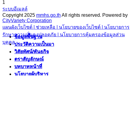
1
ระบบอีเมลล์
Copyright 2025
mmhs.go.th
All rights reserved.
Powered by
CityVariety Corporation
แผนผังเว็บไซต์ |
ช่วยเหลือ |
นโยบายของเว็บไซต์ |
นโยบายการ
รักษาความมั่นคงปลอดภัย |
นโยบายการคุ้มครองข้อมูลส่วน
ข้อมูลพื้นฐาน
ข้อมูลพื้นฐาน
บุคคล
ประวัติความเป็นมา
ประวัติความเป็นมา
วิสัยทัศน์/พันธกิจ
วิสัยทัศน์/พันธกิจ
ตราสัญลักษณ์
ตราสัญลักษณ์
บทบาทหน้าที่
บทบาทหน้าที่
นโยบายผู้บริหาร
นโยบายผู้บริหาร
ยุทธศาสตร์/แผนงาน
ยุทธศาสตร์/แผนงาน
แผนพัฒนาท้องถิ่นห้าปี
แผนพัฒนาท้องถิ่นห้าปี
ยุทธศาสตร์
ยุทธศาสตร์
แผนงาน/โครงการสำคัญ
แผนงาน/โครงการสำคัญ
แผนการดำเนินงาน
แผนการดำเนินงาน
งบประมาณ
งบประมาณ