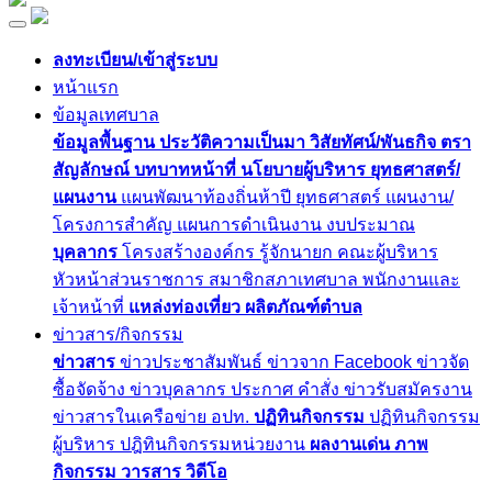
ลงทะเบียน/เข้าสู่ระบบ
หน้าแรก
ข้อมูลเทศบาล
ข้อมูลพื้นฐาน
ประวัติความเป็นมา
วิสัยทัศน์/พันธกิจ
ตรา
สัญลักษณ์
บทบาทหน้าที่
นโยบายผู้บริหาร
ยุทธศาสตร์/
แผนงาน
แผนพัฒนาท้องถิ่นห้าปี
ยุทธศาสตร์
แผนงาน/
โครงการสำคัญ
แผนการดำเนินงาน
งบประมาณ
บุคลากร
โครงสร้างองค์กร
รู้จักนายก
คณะผู้บริหาร
หัวหน้าส่วนราชการ
สมาชิกสภาเทศบาล
พนักงานและ
เจ้าหน้าที่
แหล่งท่องเที่ยว
ผลิตภัณฑ์ตำบล
ข่าวสาร/กิจกรรม
ข่าวสาร
ข่าวประชาสัมพันธ์
ข่าวจาก Facebook
ข่าวจัด
ซื้อจัดจ้าง
ข่าวบุคลากร
ประกาศ
คำสั่ง
ข่าวรับสมัครงาน
ข่าวสารในเครือข่าย อปท.
ปฏิทินกิจกรรม
ปฏิทินกิจกรรม
ผู้บริหาร
ปฎิทินกิจกรรมหน่วยงาน
ผลงานเด่น
ภาพ
กิจกรรม
วารสาร
วิดีโอ