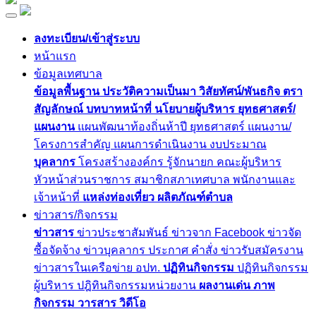
ลงทะเบียน/เข้าสู่ระบบ
หน้าแรก
ข้อมูลเทศบาล
ข้อมูลพื้นฐาน
ประวัติความเป็นมา
วิสัยทัศน์/พันธกิจ
ตรา
สัญลักษณ์
บทบาทหน้าที่
นโยบายผู้บริหาร
ยุทธศาสตร์/
แผนงาน
แผนพัฒนาท้องถิ่นห้าปี
ยุทธศาสตร์
แผนงาน/
โครงการสำคัญ
แผนการดำเนินงาน
งบประมาณ
บุคลากร
โครงสร้างองค์กร
รู้จักนายก
คณะผู้บริหาร
หัวหน้าส่วนราชการ
สมาชิกสภาเทศบาล
พนักงานและ
เจ้าหน้าที่
แหล่งท่องเที่ยว
ผลิตภัณฑ์ตำบล
ข่าวสาร/กิจกรรม
ข่าวสาร
ข่าวประชาสัมพันธ์
ข่าวจาก Facebook
ข่าวจัด
ซื้อจัดจ้าง
ข่าวบุคลากร
ประกาศ
คำสั่ง
ข่าวรับสมัครงาน
ข่าวสารในเครือข่าย อปท.
ปฏิทินกิจกรรม
ปฏิทินกิจกรรม
ผู้บริหาร
ปฎิทินกิจกรรมหน่วยงาน
ผลงานเด่น
ภาพ
กิจกรรม
วารสาร
วิดีโอ