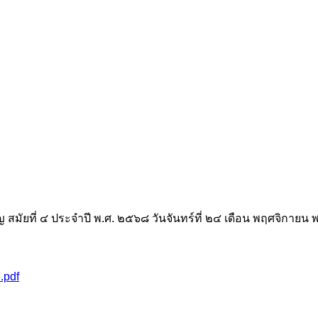
มัยที่ ๔ ประจำปี พ.ศ. ๒๕๖๘ วันจันทร์ที่ ๒๔ เดือน พฤศจิกายน 
.pdf