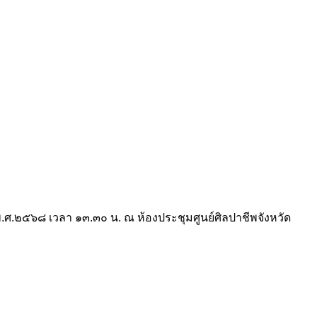
พ.ศ.๒๕๖๘ เวลา ๑๓.๓๐ น. ณ ห้องประชุมศูนย์ศิลปาชีพจังหวัด