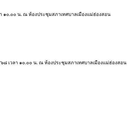
วลา ๑๐.๐๐ น. ณ ห้องประชุมสภาเทศบาลเมืองแม่ฮ่องสอน
.๒๕๖๘ เวลา ๑๐.๐๐ น. ณ ห้องประชุมสภาเทศบาลเมืองแม่ฮ่องสอน