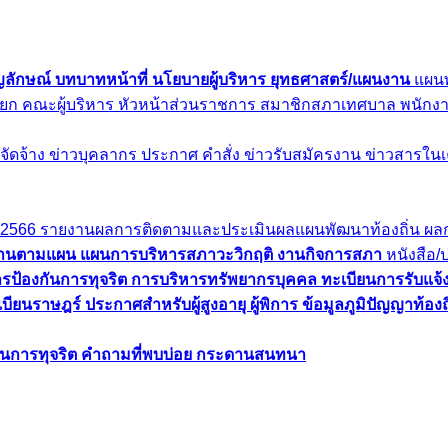
ญลักษณ์
บทบาทหน้าที่
นโยบายผู้บริหาร
ยุทธศาสตร์/แผนงาน
แผนพ
นายก
คณะผู้บริหาร
หัวหน้าส่วนราชการ
สมาชิกสภาเทศบาล
พนักงา
อจัดจ้าง
ข่าวบุคลากร
ประกาศ
คำสั่ง
ข่าวรับสมัครงาน
ข่าวสารในเ
.2566
รายงานผลการติดตามและประเมินผลแผนพัฒนาท้องถิ่น
ผล
งานตามแผน
แผนการบริหารสภาวะวิกฤติ
งานกิจการสภา
หนังสือ
รป้องกันการทุจริต
การบริหารทรัพยากรบุคคล
ทะเบียนการรับแจ้งเ
ะเบียนราษฎร์
ประกาศสำหรับผู้สูงอายุ ผู้พิการ
ข้อมูลภูมิปัญญาท้องถ
ียนการทุจริต
คำถามที่พบบ่อย
กระดานสนทนา