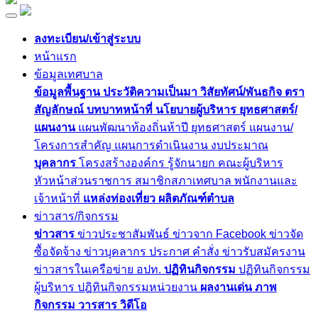
ลงทะเบียน/เข้าสู่ระบบ
หน้าแรก
ข้อมูลเทศบาล
ข้อมูลพื้นฐาน
ประวัติความเป็นมา
วิสัยทัศน์/พันธกิจ
ตรา
สัญลักษณ์
บทบาทหน้าที่
นโยบายผู้บริหาร
ยุทธศาสตร์/
แผนงาน
แผนพัฒนาท้องถิ่นห้าปี
ยุทธศาสตร์
แผนงาน/
โครงการสำคัญ
แผนการดำเนินงาน
งบประมาณ
บุคลากร
โครงสร้างองค์กร
รู้จักนายก
คณะผู้บริหาร
หัวหน้าส่วนราชการ
สมาชิกสภาเทศบาล
พนักงานและ
เจ้าหน้าที่
แหล่งท่องเที่ยว
ผลิตภัณฑ์ตำบล
ข่าวสาร/กิจกรรม
ข่าวสาร
ข่าวประชาสัมพันธ์
ข่าวจาก Facebook
ข่าวจัด
ซื้อจัดจ้าง
ข่าวบุคลากร
ประกาศ
คำสั่ง
ข่าวรับสมัครงาน
ข่าวสารในเครือข่าย อปท.
ปฏิทินกิจกรรม
ปฏิทินกิจกรรม
ผู้บริหาร
ปฎิทินกิจกรรมหน่วยงาน
ผลงานเด่น
ภาพ
กิจกรรม
วารสาร
วิดีโอ